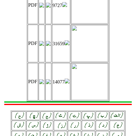
PDF
9727
PDF
31659
PDF
14077