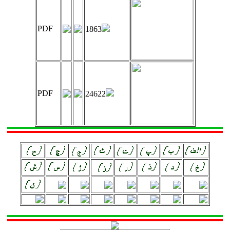
PDF
1863
PDF
24622