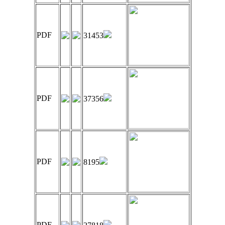
PDF
31453
PDF
37356
PDF
8195
PDF