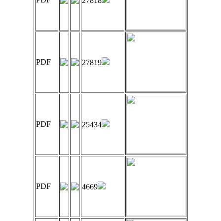
27818
PDF
27819
PDF
25434
PDF
4669