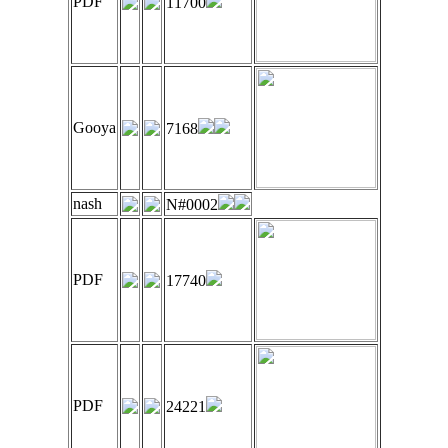
PDF
11700
Gooya
7168
nash
N#0002
PDF
17740
PDF
24221