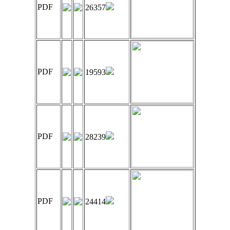
PDF
26357
PDF
19593
PDF
28239
PDF
24414