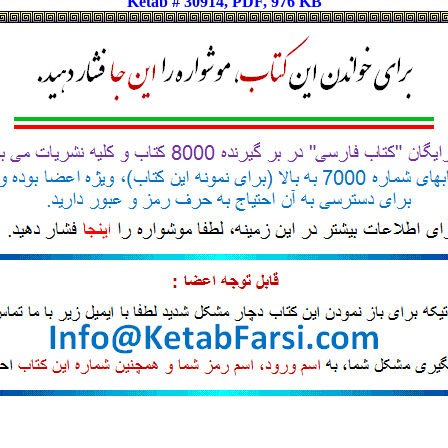
Ketab # 30914, PDF, 976 KB